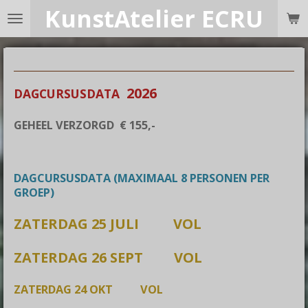
KunstAtelier ECRU
Ga
direct
naar
de
hoofdinhoud
2026
DAGCURSUSDATA
G
EHEEL VERZORGD € 155,-
DAGCURSUSDATA (MAXIMAAL 8 PERSONEN PER
GROEP)
ZATERDAG 25 JULI VOL
ZATERDAG 26 SEPT VOL
ZATERDAG 24 OKT VOL